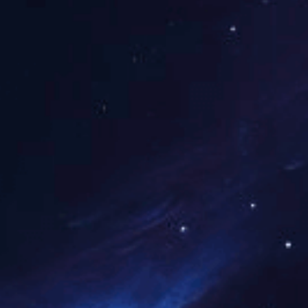
2018
年
● 2018年04月08日 抚州联创恒泰光电有限公司成立；
● 2018年10月30日 千亿体育-千亿qianyi(中国) 院士工作站
● 2018年12月08日 郑州联创电子有限公司成立；
● 2018年12月25日 抚州联创电子有限公司成立；
2017
年
● 2017年6月12日 公司总部注册地址由宁波市鄞州区回迁到
区，
成为江西第38家A股上市公司；
● 2017年7月 光学美国子公司（LCE OPtech LLC）正式成立