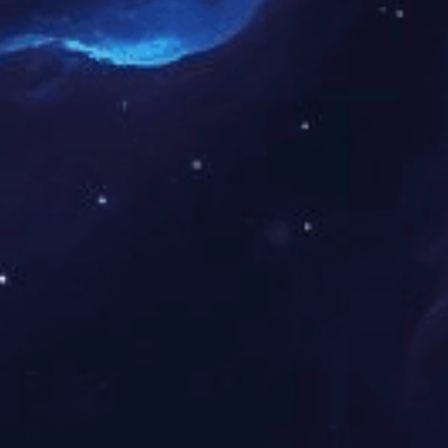
2016
年
● 2016年04月起 公司联合江西省工业引导基金、硅谷天堂
“省集成电路产业基金”，布局集成电路产业；
● 2016年08月 江西联智集成电路有限公司成立；
● 2016年12月28日 重庆联创电子科技园开工建设；
2015
年
● 2015年12月11日 借壳“汉麻产业投资股份有限公司”
（证券代码：002036
),
在深圳证券交易所成功上市；
● 2015年12月25日 江西联益光学有限公司成立，发展手机
2013
年