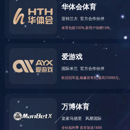
新闻资讯
加入我们

招贤纳士
员工福利
全球产业布局

搜索


千亿体育-千亿qianyi(中国)
当前位置：
千亿体育
/
发展历程
公司概况


2023
年