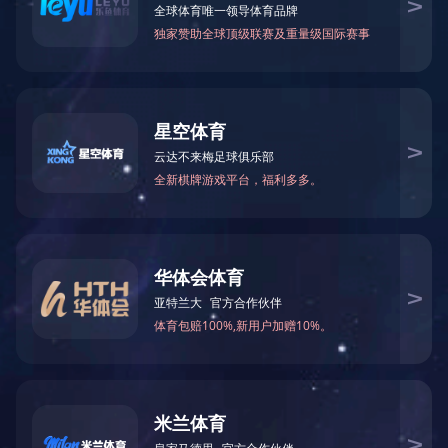
示
投资者关系
新闻资讯
加入我们

招贤纳士
员工福利
全球产业布局

搜索


资质荣誉
当前位置：
千亿体育
/
产品介绍
/
产品应用展示
产品应用展示
