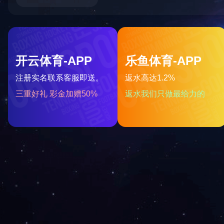
暂时没有内容信息显示
请先在网站后台添加数据记录。
最新路演
联系我们
微信公众号：联创电子科技
网址：
la-technique-du-tennis.com
地址：江西省南昌市高新技术产业开发区京东大道1699号
部门：证券部
电话：
0791-88161608
邮箱：
lcezqb@lcetron. com
联系我们
微信公众号：联创电子科技
网址：
la-technique-du-tennis.com
地址：江西省南昌市高新技术产业开发区京东大道1699号
部门：投资者关系管理部
电话：
0791-88161608