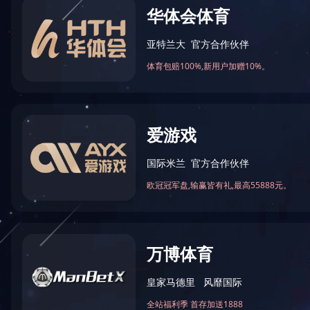
新闻资讯
加入我们

招贤纳士
员工福利
全球产业布局

搜索


千亿体育-千亿qianyi(中国)
当前位置：
千亿体育
/
投资者关系


公司公告
查看更多 +
公司公告