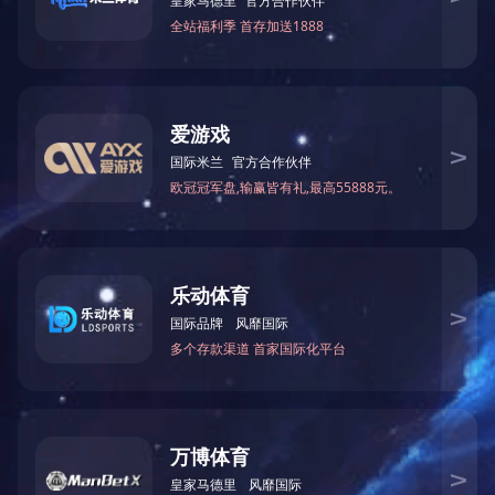
应用终端产业


查看详情
无人机
查看详情
Details
查看详情
无人机部件
查看详情
Details
查看详情
智能手机
查看详情
Details
查看详情
平板电脑
查看详情